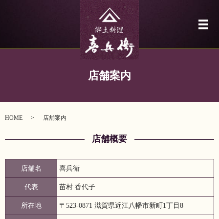
メ
店舗案内
HOME
店舗案内
店舗概要
店舗名
喜兵衛
代表
苗村 香代子
所在地
〒523-0871 滋賀県近江八幡市新町1丁目8